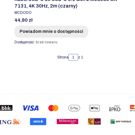
7131, 4K 30Hz, 2m (czarny)
PRODUCENT
MCDODO
Cena
44,90 zł
Powiadom mnie o dostępności
Dostępność:
brak towaru
Strona
z 1