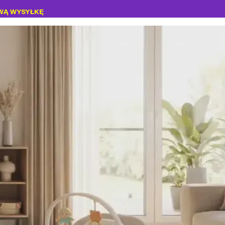
WĄ WYSYŁKĘ