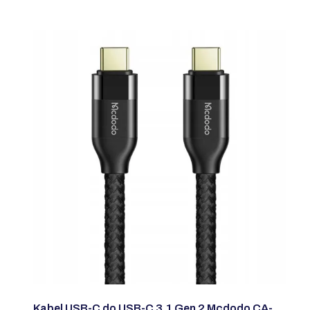
Kabel USB-C do USB-C 3.1 Gen 2 Mcdodo CA-