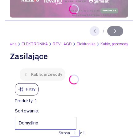
Naciśnij Enter lub spację, aby otworzyć stronę.
/
Slajd
z
na główna
ELEKTRONIKA
RTV i AGD
Elektronika
Kable, przewody
Zasilające
Kable, przewody
Filtry
Produkty:
1
Lista produktów
Sortowanie:
Domyślne
Strona
z 1