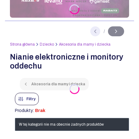
Naciśnij Enter lub spację, aby otworzyć stronę.
/
Slajd
z
Strona główna
Dziecko
Akcesoria dla mamy i dziecka
Nianie elektroniczne i monitory
oddechu
Akcesoria dla mamy i dziecka
Filtry
Produkty:
Brak
Lista produktów
W tej kategorii nie ma obecnie żadnych produktów