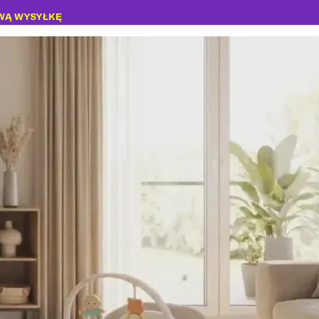
WĄ WYSYŁKĘ