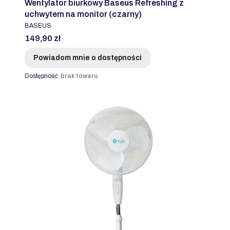
Wentylator biurkowy Baseus Refreshing z
uchwytem na monitor (czarny)
PRODUCENT
BASEUS
Cena
149,90 zł
Powiadom mnie o dostępności
Dostępność:
brak towaru