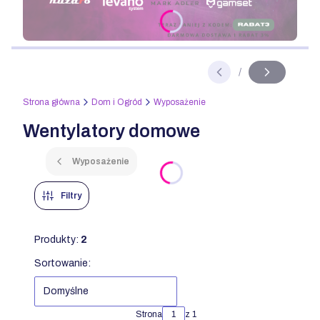
Naciśnij Enter lub spację, aby otworzyć stronę.
/
Slajd
z
Strona główna
Dom i Ogród
Wyposażenie
Wentylatory domowe
Wyposażenie
Filtry
Produkty:
2
Lista produktów
Sortowanie:
Domyślne
Strona
z 1