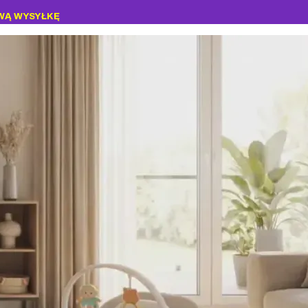
WĄ WYSYŁKĘ