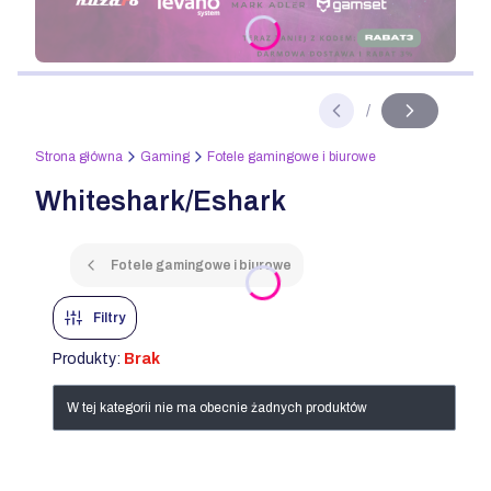
Naciśnij Enter lub spację, aby otworzyć stronę.
/
Slajd
z
Strona główna
Gaming
Fotele gamingowe i biurowe
Whiteshark/Eshark
Fotele gamingowe i biurowe
Filtry
Produkty:
Brak
Lista produktów
W tej kategorii nie ma obecnie żadnych produktów