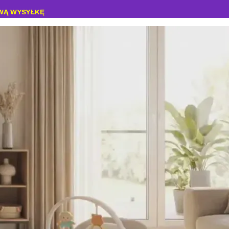
WĄ WYSYŁKĘ