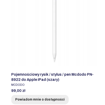
Pojemnościowy rysik / stylus / pen Mcdodo PN-
8922 do Apple iPad (szary)
PRODUCENT
MCDODO
Cena
99,00 zł
Powiadom mnie o dostępności