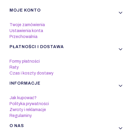
Linki w stopce
MOJE KONTO
Twoje zamówienia
Ustawienia konta
Przechowalnia
PŁATNOŚCI I DOSTAWA
Formy płatności
Raty
Czas i koszty dostawy
INFORMACJE
Jak kupować?
Polityka prywatności
Zwroty i reklamacje
Regulaminy
O NAS