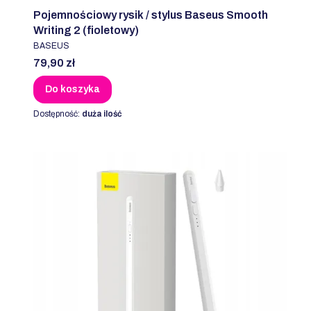
Pojemnościowy rysik / stylus Baseus Smooth
Writing 2 (fioletowy)
PRODUCENT
BASEUS
Cena
79,90 zł
Do koszyka
Dostępność:
duża ilość