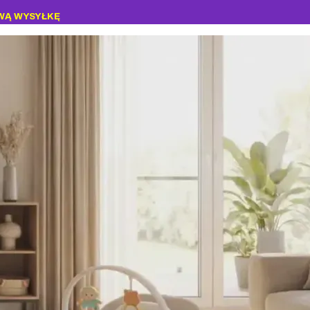
WĄ WYSYŁKĘ