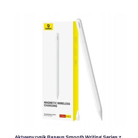
Aktywny rysik Baseus Smooth Writing Series z