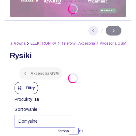
Naciśnij Enter lub spację, aby otworzyć stronę.
/
Slajd
z
Strona główna
ELEKTRONIKA
Telefony i Akcesoria
Akcesoria GSM
Rysiki
Akcesoria GSM
Filtry
Produkty:
18
Lista produktów
Sortowanie:
Domyślne
Strona
z 1