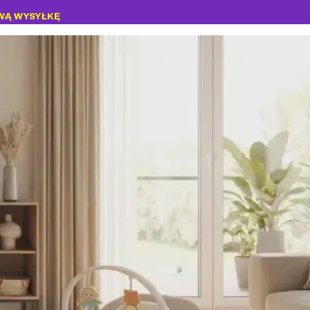
WĄ WYSYŁKĘ