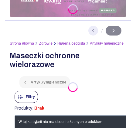
Naciśnij Enter lub spację, aby otworzyć stronę.
/
Slajd
z
Strona główna
Zdrowie
Higiena osobista
Artykuły higieniczne
Maseczki ochronne
wielorazowe
Artykuły higieniczne
Filtry
Produkty:
Brak
Lista produktów
W tej kategorii nie ma obecnie żadnych produktów