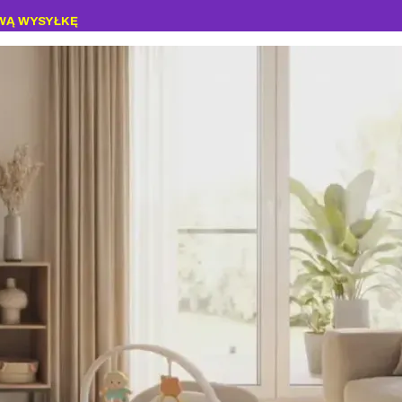
WĄ WYSYŁKĘ