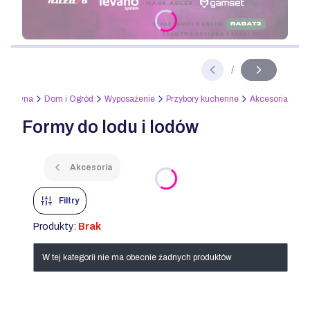
Naciśnij Enter lub spację, aby otworzyć stronę.
/
Slajd
z
a główna
Dom i Ogród
Wyposażenie
Przybory kuchenne
Akcesoria
Formy do lodu i lodów
Akcesoria
Filtry
Produkty:
Brak
Lista produktów
W tej kategorii nie ma obecnie żadnych produktów