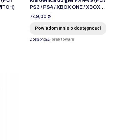
 (PC /
Kierownica do gier PXN-V9 (PC /
WITCH)
PS3 / PS4 / XBOX ONE / XBOX
SERIES S&X / SW
Cena
749,00 zł
Powiadom mnie o dostępności
Dostępność:
brak towaru