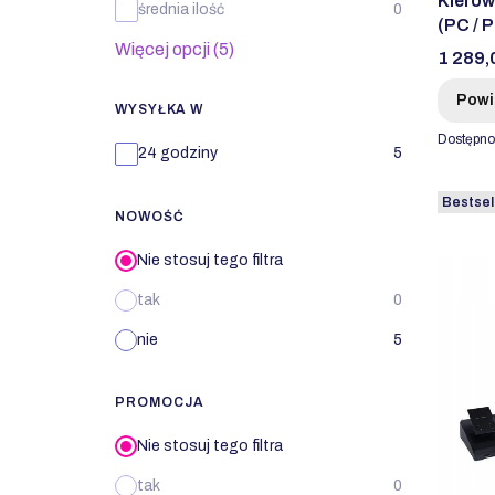
Kierow
średnia ilość
0
(PC / 
Więcej opcji (5)
SWITC
Cena
1 289,
Powi
WYSYŁKA W
Dostępno
Wysyłka w
24 godziny
5
Bestsel
NOWOŚĆ
Nie stosuj tego filtra
tak
0
nie
5
PROMOCJA
Nie stosuj tego filtra
tak
0