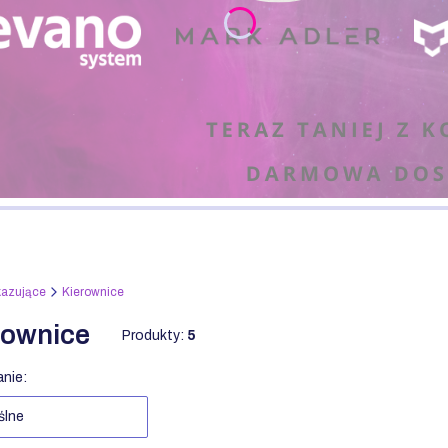
kazujące
Kierownice
rownice
Produkty:
5
a produktów
nie:
ślne