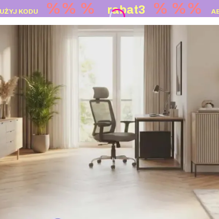
%% %
%
%%
rabat3
UŻYJ KODU
A