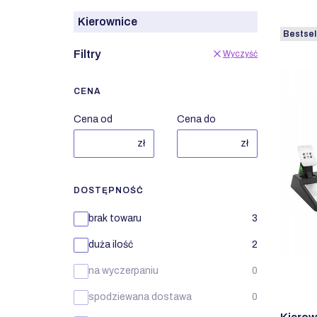
Kierownice
Bestsel
Filtry
Wyczyść
CENA
Cena od
Cena do
zł
zł
DOSTĘPNOŚĆ
Dostępność
brak towaru
3
duża ilość
2
na wyczerpaniu
0
spodziewana dostawa
0