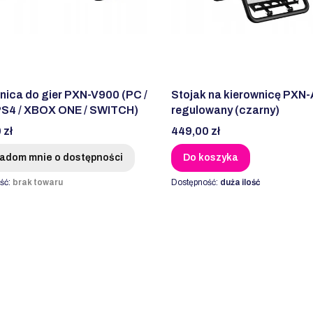
nica do gier PXN-V900 (PC /
Stojak na kierownicę PXN
PS4 / XBOX ONE / SWITCH)
regulowany (czarny)
Cena
 zł
449,00 zł
adom mnie o dostępności
Do koszyka
ść:
brak towaru
Dostępność:
duża ilość