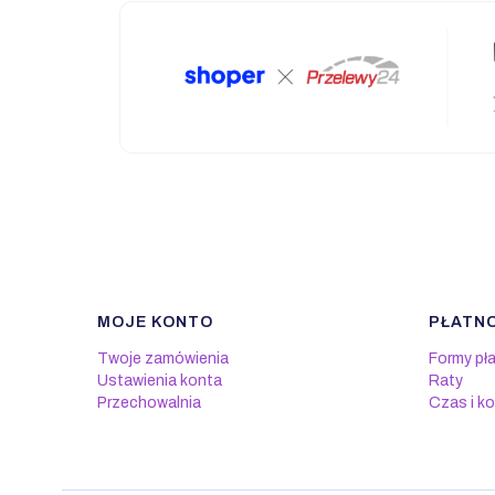
MOJE KONTO
PŁATNO
Linki w stopce
Twoje zamówienia
Formy pł
Ustawienia konta
Raty
Przechowalnia
Czas i k