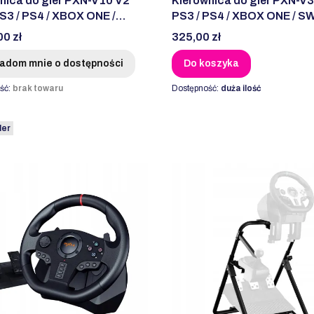
nica do gier PXN-V10 V2
Kierownica do gier PXN-V3
PS3 / PS4 / XBOX ONE /
PS3 / PS4 / XBOX ONE / S
H)
Cena
00 zł
325,00 zł
adom mnie o dostępności
Do koszyka
ść:
brak towaru
Dostępność:
duża ilość
ler