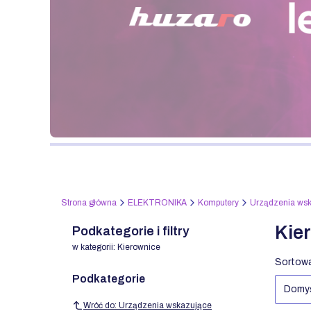
Naciśnij Enter lub spację, aby otworzyć stronę.
Strona główna
ELEKTRONIKA
Komputery
Urządzenia ws
Kie
Podkategorie i filtry
w kategorii: Kierownice
List
Sortowa
Podkategorie
Domy
Wróć do: Urządzenia wskazujące