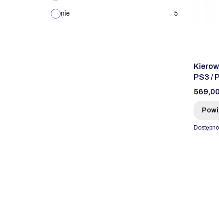
nie
5
Kierow
PS3 / 
Cena
569,00
Powi
Dostępno