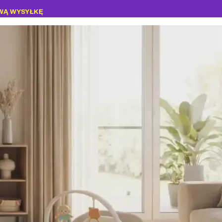
WĄ WYSYŁKĘ