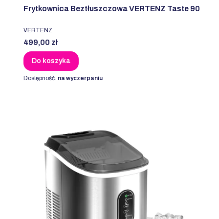
Frytkownica Beztłuszczowa VERTENZ Taste 90
PRODUCENT
VERTENZ
Cena
499,00 zł
Do koszyka
Dostępność:
na wyczerpaniu