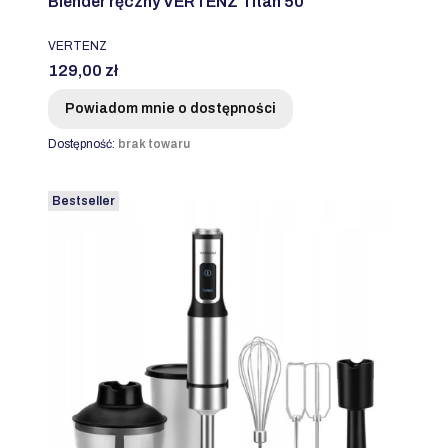
Blender ręczny VERTENZ Titan 50
PRODUCENT
VERTENZ
Cena
129,00 zł
Powiadom mnie o dostępności
Dostępność:
brak towaru
Bestseller