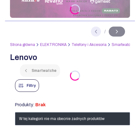
Naciśnij Enter lub spację, aby otworzyć stronę.
/
Slajd
z
Strona główna
ELEKTRONIKA
Telefony i Akcesoria
Smartwatche i a
Lenovo
Smartwatche
Filtry
Produkty:
Brak
Lista produktów
W tej kategorii nie ma obecnie żadnych produktów