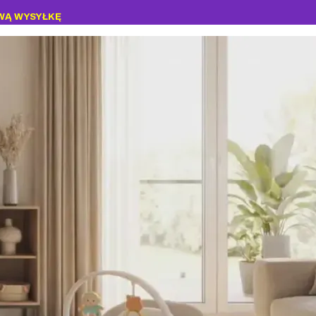
WĄ WYSYŁKĘ