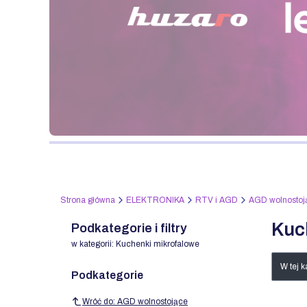
Naciśnij Enter lub spację, aby otworzyć stronę.
Strona główna
ELEKTRONIKA
RTV i AGD
AGD wolnostoj
Kuc
Podkategorie i filtry
w kategorii: Kuchenki mikrofalowe
List
W tej 
Podkategorie
Wróć do: AGD wolnostojące