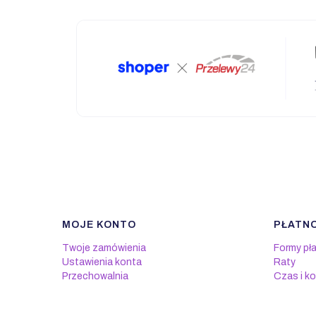
MOJE KONTO
PŁATNO
Linki w stopce
Twoje zamówienia
Formy pł
Ustawienia konta
Raty
Przechowalnia
Czas i k