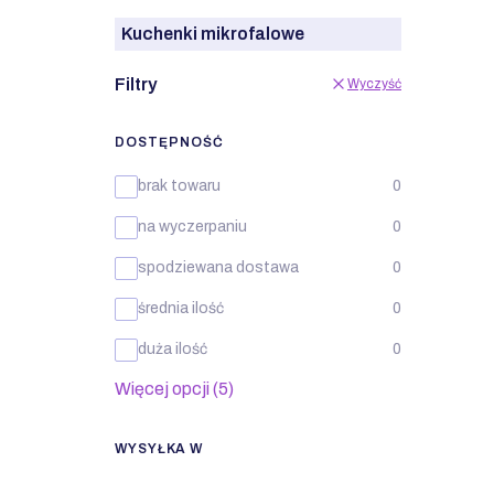
Kuchenki mikrofalowe
Filtry
Wyczyść
DOSTĘPNOŚĆ
Dostępność
brak towaru
0
na wyczerpaniu
0
spodziewana dostawa
0
średnia ilość
0
duża ilość
0
Więcej opcji (5)
WYSYŁKA W
Wysyłka w