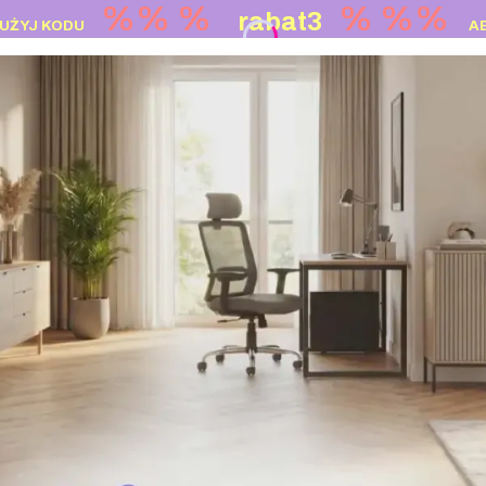
%% %
%
%%
rabat3
UŻYJ KODU
A