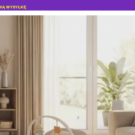
WĄ WYSYŁKĘ