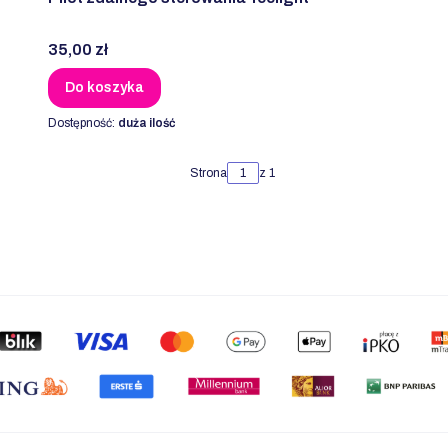
Cena
35,00 zł
Do koszyka
Dostępność:
duża ilość
Strona
z 1