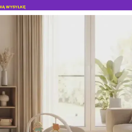
WĄ WYSYŁKĘ