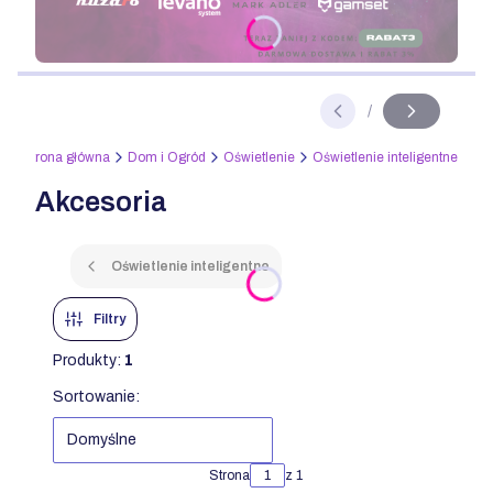
Naciśnij Enter lub spację, aby otworzyć stronę.
/
Slajd
z
Strona główna
Dom i Ogród
Oświetlenie
Oświetlenie inteligentne
Akcesoria
Oświetlenie inteligentne
Filtry
Produkty:
1
Lista produktów
Sortowanie:
Domyślne
Strona
z 1