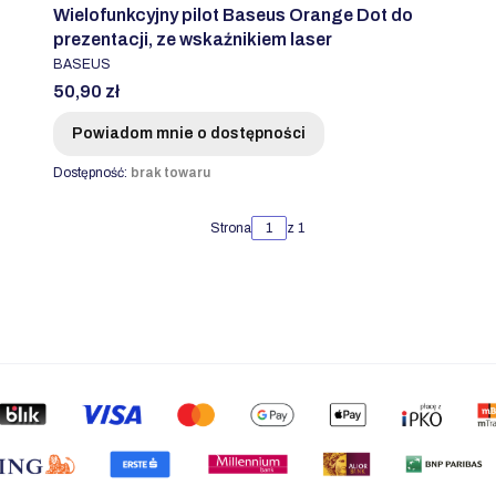
Wielofunkcyjny pilot Baseus Orange Dot do
prezentacji, ze wskaźnikiem laser
PRODUCENT
BASEUS
Cena
50,90 zł
Powiadom mnie o dostępności
Dostępność:
brak towaru
Strona
z 1