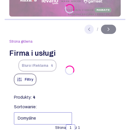
Naciśnij Enter lub spację, aby otworzyć stronę.
/
Slajd
z
Strona główna
Firma i usługi
Biuro i Reklama
4
Filtry
Produkty:
4
Lista produktów
Sortowanie:
Domyślne
Strona
z 1