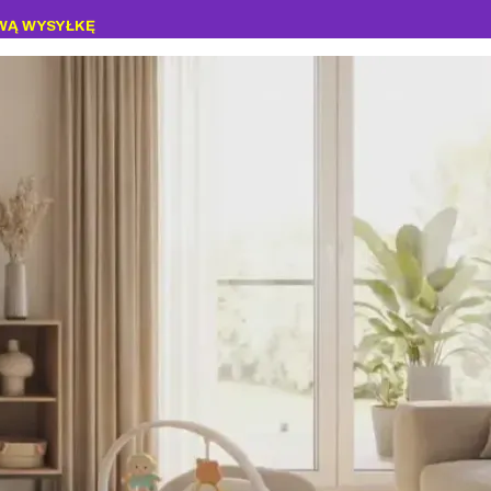
WĄ WYSYŁKĘ