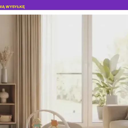
WĄ WYSYŁKĘ