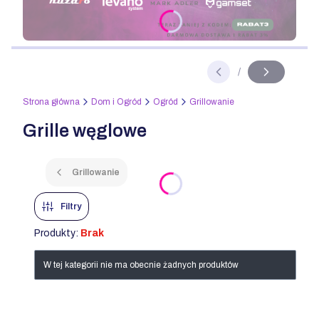
Naciśnij Enter lub spację, aby otworzyć stronę.
/
Slajd
z
Strona główna
Dom i Ogród
Ogród
Grillowanie
Grille węglowe
Grillowanie
Filtry
Produkty:
Brak
Lista produktów
W tej kategorii nie ma obecnie żadnych produktów