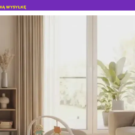
WĄ WYSYŁKĘ