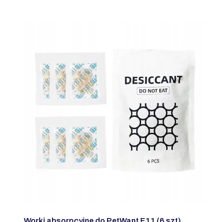
Worki absorpcyjne do PetWant F11 (6 szt)