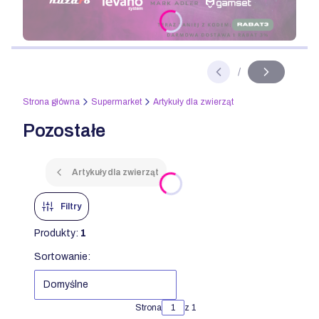
Naciśnij Enter lub spację, aby otworzyć stronę.
/
Slajd
z
Strona główna
Supermarket
Artykuły dla zwierząt
Pozostałe
Artykuły dla zwierząt
Filtry
Produkty:
1
Lista produktów
Sortowanie:
Domyślne
Strona
z 1