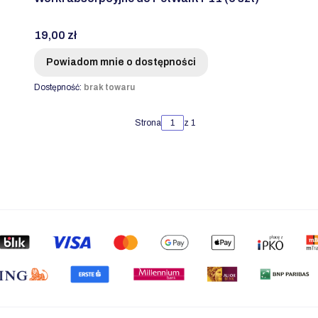
Cena
19,00 zł
Powiadom mnie o dostępności
Dostępność:
brak towaru
Strona
z 1