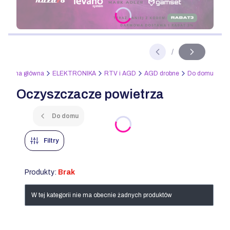
Naciśnij Enter lub spację, aby otworzyć stronę.
/
Slajd
z
Strona główna
ELEKTRONIKA
RTV i AGD
AGD drobne
Do domu
Oczyszczacze powietrza
Do domu
Filtry
Produkty:
Brak
Lista produktów
W tej kategorii nie ma obecnie żadnych produktów