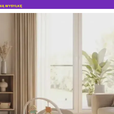
WĄ WYSYŁKĘ