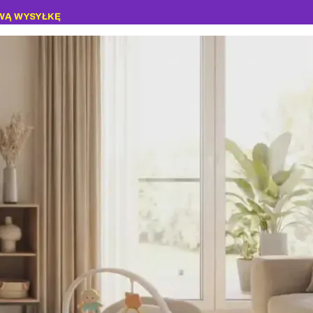
WĄ WYSYŁKĘ