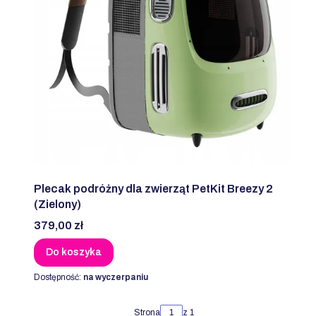
Plecak podróżny dla zwierząt PetKit Breezy 2
(Zielony)
Cena
379,00 zł
Do koszyka
Dostępność:
na wyczerpaniu
Strona
z 1