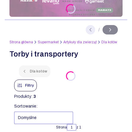
Naciśnij Enter lub spację, aby otworzyć stronę.
/
Slajd
z
Strona główna
Supermarket
Artykuły dla zwierząt
Dla kotów
Torby i transportery
Dla kotów
Filtry
Produkty:
3
Lista produktów
Sortowanie:
Domyślne
Strona
z 1