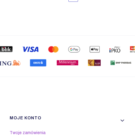
Linki w stopce
MOJE KONTO
Twoje zamówienia