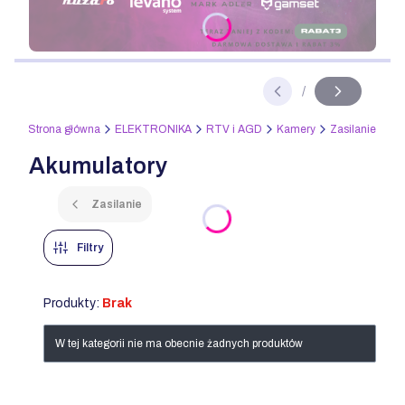
Naciśnij Enter lub spację, aby otworzyć stronę.
/
Slajd
z
Strona główna
ELEKTRONIKA
RTV i AGD
Kamery
Zasilanie
Akumulatory
Zasilanie
Filtry
Produkty:
Brak
Lista produktów
W tej kategorii nie ma obecnie żadnych produktów