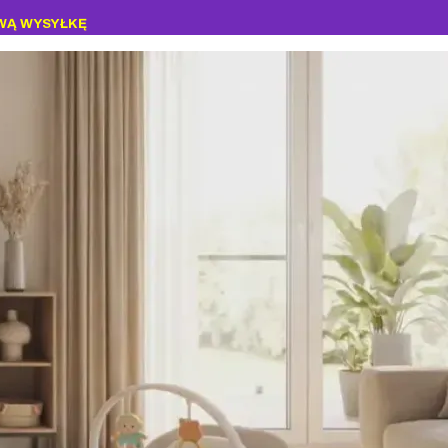
WĄ WYSYŁKĘ