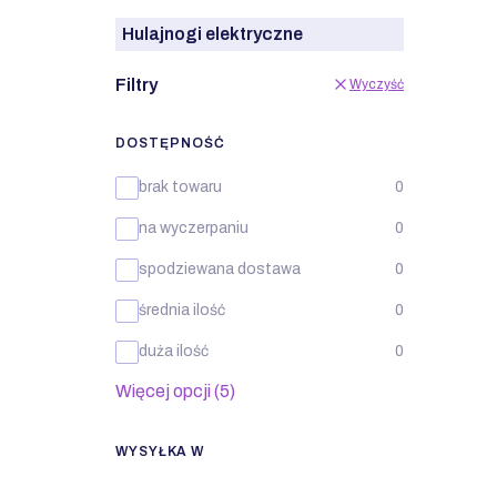
Hulajnogi elektryczne
Filtry
Wyczyść
DOSTĘPNOŚĆ
Dostępność
brak towaru
0
na wyczerpaniu
0
spodziewana dostawa
0
średnia ilość
0
duża ilość
0
Więcej opcji (5)
WYSYŁKA W
Wysyłka w