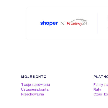
MOJE KONTO
PŁATNO
Linki w stopce
Twoje zamówienia
Formy pł
Ustawienia konta
Raty
Przechowalnia
Czas i k