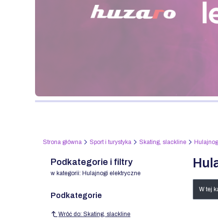
Naciśnij Enter lub spację, aby otworzyć stronę.
Strona główna
Sport i turystyka
Skating, slackline
Hulajnog
Hula
Podkategorie i filtry
w kategorii: Hulajnogi elektryczne
List
W tej 
Podkategorie
Wróć do: Skating, slackline