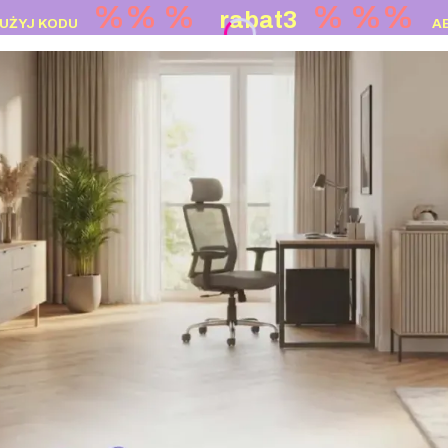
%% %
%
%%
rabat3
UŻYJ KODU
A