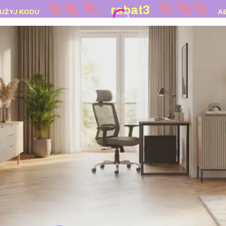
%% %
%
%%
rabat3
UŻYJ KODU
A